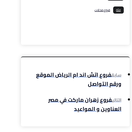
فئة
فروع محلات
فيسبوك
إغلاق
بينتريست
رديت
ديليشس
واتس
اب
تيليجرام
بريد إلكتروني
طباعة
رابط مختصر
فروع اتش اند ام الرياض الموقع
سابق
ورقم التواصل
فروع زهران ماركت في مصر
التالي
العناوين و المواعيد