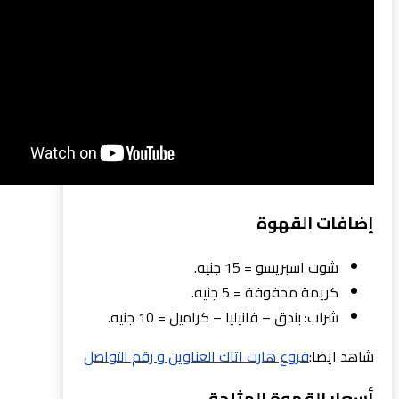
إضافات القهوة
شوت اسبريسو = 15 جنيه.
كريمة مخفوفة = 5 جنيه.
شراب: بندق – فانيليا – كراميل = 10 جنيه.
شاهد ايضا:
فروع هارت اتاك العناوين و رقم التواصل
أسعار القهوة المثلجة