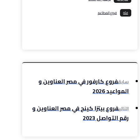
فئة
فروع المطاعم
فيسبوك
إغلاق
بينتريست
رديت
ديليشس
واتس
اب
تيليجرام
بريد إلكتروني
طباعة
رابط مختصر
فروع كارفور في مصر العناوين و
سابق
المواعيد 2026
فروع بيتزا كينج في مصر العناوين و
التالي
رقم التواصل 2023