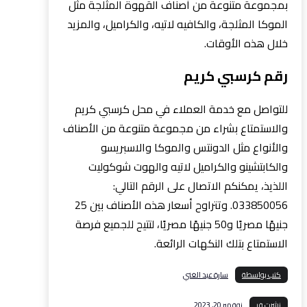
بمجموعة متنوعة من أصناف القهوة المثلجة مثل
الموكا المثلجة، والكافيه لاتيه، والكراميل، والمزيد
خلال هذه الأوقات.
رقم كرسبي كريم
للتواصل مع خدمة العملاء في محل كرسبي كريم
والاستمتاع بشراء من مجموعة متنوعة من الأصناف
والأنواع مثل الدونتس والموكا والاسبريسو
والكابتشينو والكراميل لاتيه والهوت شوكوليت
اللذيذ، يمكنكم الاتصال على الرقم التالي:
033850056. وتتراوح أسعار هذه الأصناف بين 25
جنيهًا مصريًا و50 جنيهًا مصريًا، لتتيح للجميع فرصة
الاستمتاع بتلك النكهات الرائعة.
كتب بواسطة
سارة عبد الغني
نشرت في
نوفمبر 20, 2023