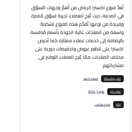
تُعدّ فروع اكسترا الرياض من أهمّ وجهات التسوّق
في المدينة، حيث تُتيح للعملاء تجربة تسوّق مُميزة
وفريدة من نوعها تُقدّم هذه الفروع تشكيلة
واسعة من المنتجات عالية الجودة بأسعار مُنافسة،
بالإضافة إلى خدمات عملاء ممتازة كما تُحرص
اكسترا على تنظيم عروض وتخفيضات دورية على
مختلف المنتجات، ممّا يُتيح للعملاء التوفير في
مشترياتهم.
كتب بواسطة
اسلام احمد
نشرت في
مايو 1, 2024
فئة
فروع محلات
فيسبوك
إغلاق
بينتريست
رديت
ديليشس
واتس
اب
تيليجرام
بريد إلكتروني
طباعة
رابط مختصر