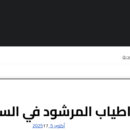
دية
 اطياب المرشود في الس
أكتوبر 5, 2025
17