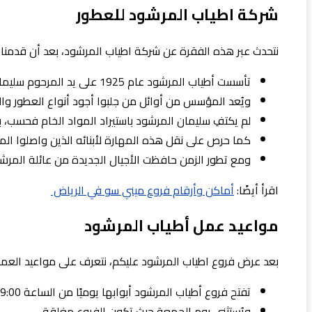
شركة اطياب المرشود للعطور
نتحدث عبر هذه الفقرة عن شركة اطياب المرشود، بعد أن قدمنا لك
تأسست أطياب المرشود عام 1925 على يد المرحوم سليمان المرشود، لتصبح واحدة من أعرق الشركات في عالم العطور والبخور في الكويت والخليج العربي.
ويُعد المؤسس من أوائل من جلبوا أجود أنواع العطور والبخ
لم يكتفِ سليمان المرشود باستيراد المواد الخام فحسب، بل
كما حرص على نقل هذه المهارة لأبنائه الذين واصلوا ال
ومع تطور الزمن حافظت الأجيال الجديدة من عائلة المرشود 
اقرأ أيضًا:
أماكن وأرقام فروع ميني سو في الرياض
مواعيد عمل أطياب المرشود
بعد عرض فروع اطياب المرشود عليكم، نتعرف على مواعيد العمل 
تفتح فروع أطياب المرشود أبوابها يوميًا من الساعة 9:00 صباحًا حتى الساعة 10:00 مساءً.
ويُستثنى يوم الجمعة حيث تكون الفروع مغلقة.