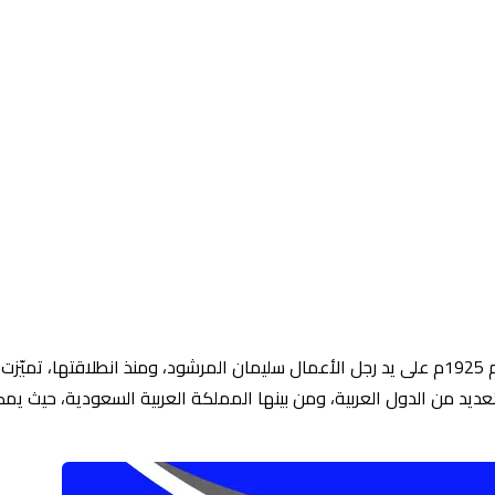
يبحث الكثير عن فروع اطياب المرشود حيث تُعد سلسلة أطياب المرشود من أبرز وأعرق سلاسل العطور في العالم العربي، حيث تأسست عام 1925م على يد رجل الأعمال سليمان المرشود، ومنذ انط
عديد من الدول العربية، ومن بينها المملكة العربية السعودية، حيث يمك